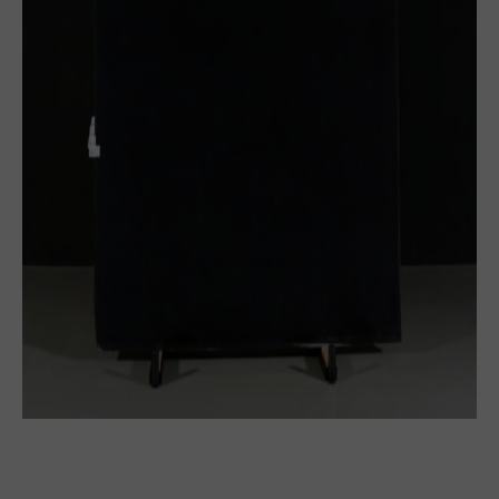
Bloque
Planchón
Tabla
Baldosa
Ver más