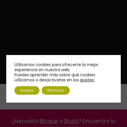
Utilizamos cookies para ofrecerte la mejor
experiencia en nuestra web.
Puedes aprender más sobre qué cookies
utilizamos o desactivarlas en los
ajustes
.
Aceptar
Rechazar
¿Necesita
Bloque
o
Bruto
? Encuentre lo