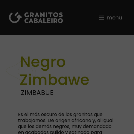
Saltar
al
contenido
menu
Negro
Zimbawe
ZIMBABUE
Es el más oscuro de los granitos que
trabajamos. De origen africano y, al igual
que los demás negros, muy demandado
en acabados pulido y satinado para