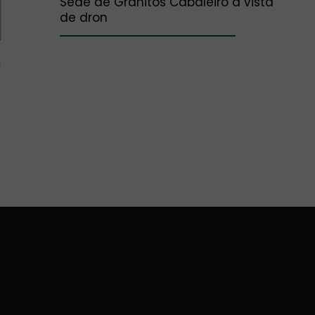
Sede de Granitos Cabaleiro a vista
de dron
a