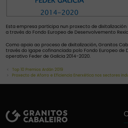
Esta empresa participa nun proxecto de dixitalización 
a través do Fondo Europeo de Desenvolvemento Rexion
Como apoio ao proceso de dixitalización, Granitos Cab
través do Igape cofinanciada polo Fondo Europeo d
operativo Feder de Galicia 2014-2020.
Top 10 Premios Ardán 2019
Proxecto de Aforro e Eficiencia Enerxética nos sectores ind
C