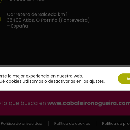
Carretera de Salceda km 1.
36400 Atios, O Porriño (Pontevedra)
– España
erte la mejor experiencia en nuestra web.
A
é cookies utilizamos o desactivarlas en los
ajustes
.
e lo que busca en
www.cabaleironogueira.co
Política de privacidad
Política de cookies
Política de pr