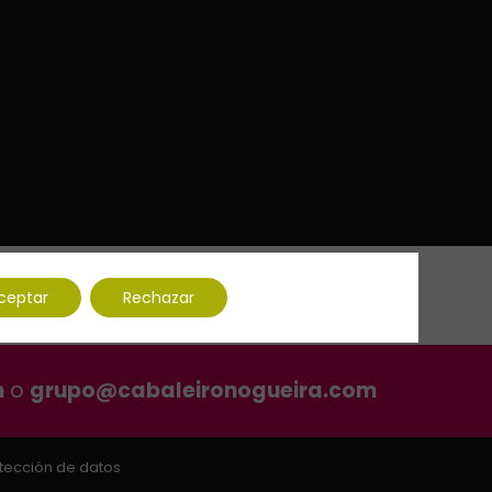
ceptar
Rechazar
m
o
grupo@cabaleironogueira.com
otección de datos