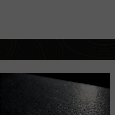
Bloque
Planchón
Baldosa
Corte