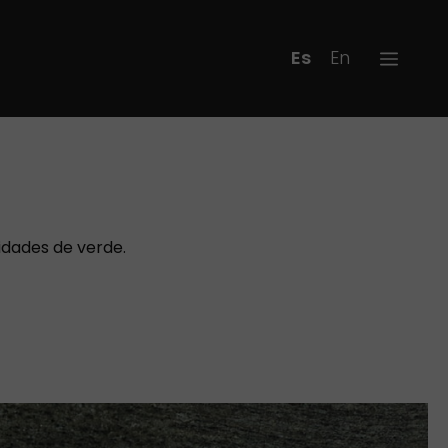
Español
English
idades de verde.