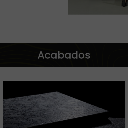
Tabla
Ver más
Acabados