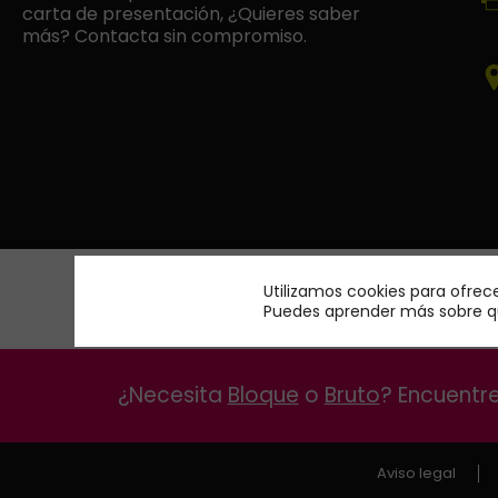
carta de presentación, ¿Quieres saber
más? Contacta sin compromiso.
Utilizamos cookies para ofrec
Puedes aprender más sobre qu
¿Necesita
Bloque
o
Bruto
? Encuentr
Aviso legal