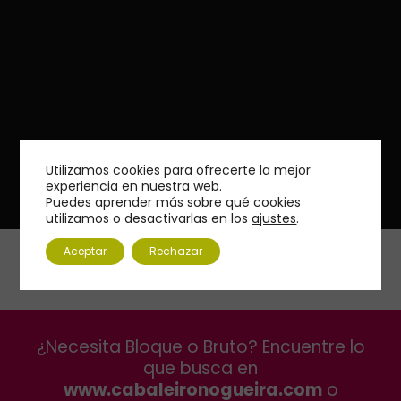
Utilizamos cookies para ofrecerte la mejor
experiencia en nuestra web.
Puedes aprender más sobre qué cookies
utilizamos o desactivarlas en los
ajustes
.
Aceptar
Rechazar
¿Necesita
Bloque
o
Bruto
? Encuentre lo
que busca en
www.cabaleironogueira.com
o