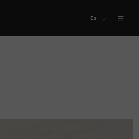
Español
English