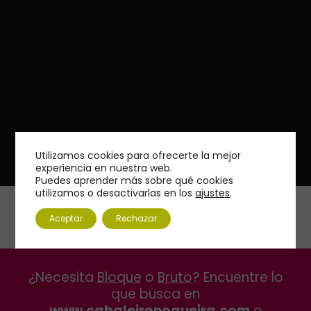
Utilizamos cookies para ofrecerte la mejor
experiencia en nuestra web.
Puedes aprender más sobre qué cookies
utilizamos o desactivarlas en los
ajustes
.
Aceptar
Rechazar
¿Necesita
Bloque
o
Bruto
? Encuentre lo
que busca en
www.cabaleironogueira.com
o