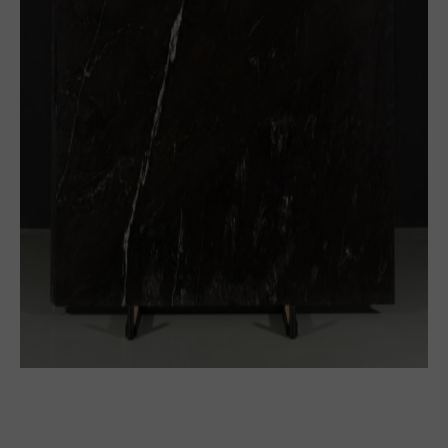
Bloque
Planchón
Tabla
Baldosa
Ver más