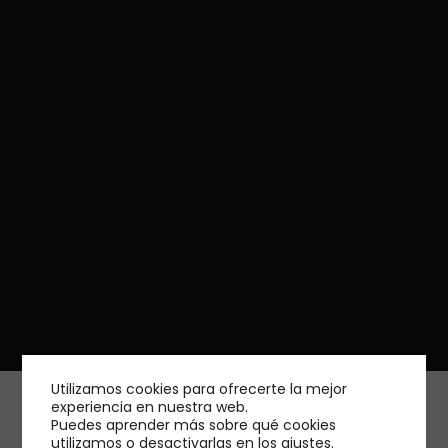
Utilizamos cookies para ofrecerte la mejor
experiencia en nuestra web.
Puedes aprender más sobre qué cookies
utilizamos o desactivarlas en los
ajustes
.