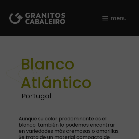
Saltar
al
contenido
menu
Blanco
Atlántico
Portugal
Aunque su color predominante es el
blanco, también lo podemos encontrar
en variedades más cremosas o amarillas.
Se trata de un material compacto de