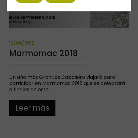
12/09/2018
Marmomac 2018
Un año más Granitos Cabaleiro viajará para
participar en Marmomac 2018 que se celebrará
a finales de este …
Leer más